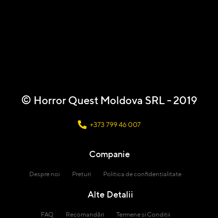
©
Horror Quest Moldova SRL - 2019
+373 799 46 007
Companie
Despre noi
Prețuri
Politica de confidențialitate
Alte Detalii
FAQ
Recomandări
Termene și Condiții